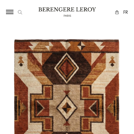
18
FR