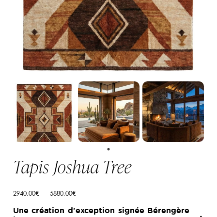
Tapis Joshua Tree
Plage
2940,00
€
–
5880,00
€
de
prix :
Une création d'exception signée Bérengère
2940,00€