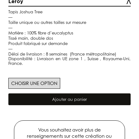
Leroy
à
5880,00€
Tapis Joshua Tree
—
Taille unique ou autres tailles sur mesure
—
Matière : 100% fibre d’eucalyptus
Tissé main, double dos
Produit fabriqué sur demande
—
Délai de livraison : 8 semaines (France métropolitaine)
Disponibilité : Livraison en UE zone 1 , Suisse , Royaume-Uni,
France.
quantité
de
Ajouter au panier
Tapis
Joshua
Tree
Vous souhaitez avoir plus de
renseignements sur cette création ou