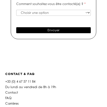
e
s
Comment souhaitez-vous être contacté(e) ?
*
f
é
-
a
r
m
g
o
a
e
d
i
e
l
t
*
Envoyer
é
l
é
p
h
o
n
e
*
CONTACT & FAQ
+33 (0) 4 67 57 11 84
Du lundi au vendredi de 8h à 19h
Contact
FAQ
Carrières