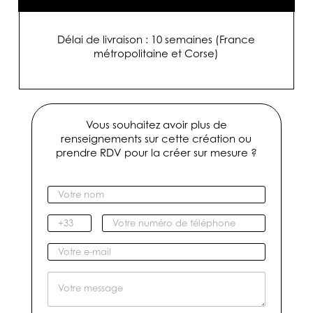
Délai de livraison : 10 semaines (France
métropolitaine et Corse)
Vous souhaitez avoir plus de
renseignements sur cette création ou
prendre RDV pour la créer sur mesure ?
V
o
t
I
V
r
n
o
e
d
t
V
n
i
r
o
o
c
e
t
M
m
a
n
r
e
*
t
u
e
s
i
m