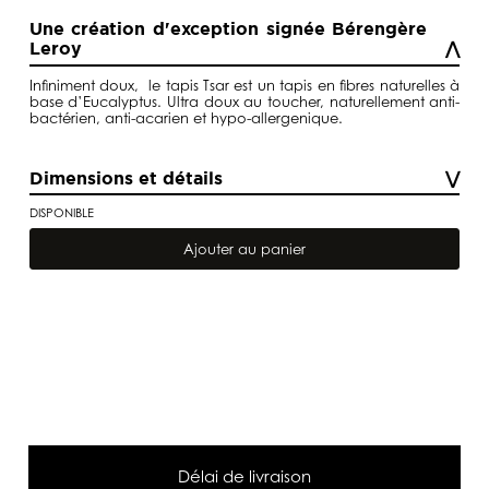
Une création d'exception signée Bérengère
Leroy
Infiniment doux, le tapis Tsar est un tapis en fibres naturelles à
base d’Eucalyptus. Ultra doux au toucher, naturellement anti-
bactérien, anti-acarien et hypo-allergenique.
Dimensions et détails
DISPONIBLE
quantité
de
Ajouter au panier
Tapis
Tsar
Camel
franges
en
lin
noir
Délai de livraison