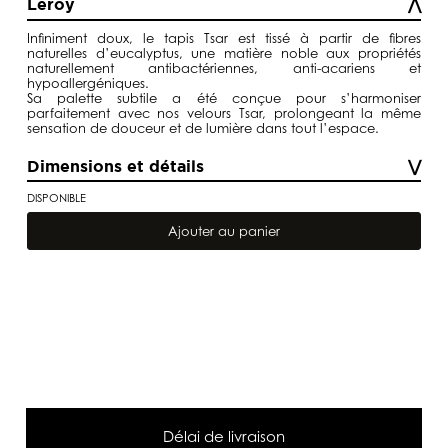
Leroy
Infiniment doux, le
tapis Tsar
est tissé à partir de
fibres
naturelles d’eucalyptus
, une matière noble aux propriétés
naturellement
antibactériennes, anti-acariens et
hypoallergéniques
.
Sa
palette subtile
a été conçue pour s’harmoniser
parfaitement avec nos
velours Tsar
, prolongeant la même
sensation de douceur et de lumière dans tout l’espace.
Dimensions et détails
DISPONIBLE
quantité
de
Ajouter au panier
Tapis
Tsar
écorce
Délai de livraison