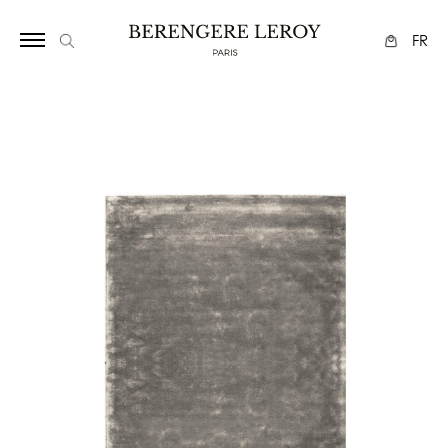
19341225
FR