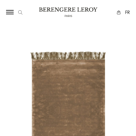
1125668
FR