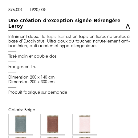
Plage
896,00
€
–
1920,00
€
de
prix :
Une création d'exception signée Bérengère
896,00€
Leroy
à
1920,00€
Infiniment doux, le
tapis Tsar
est un tapis en fibres naturelles à
base d’Eucalyptus. Ultra doux au toucher, naturellement anti-
bactérien, anti-acarien et hypo-allergenique.
——
Tissé main et double dos.
——
Franges en lin.
——
Dimension 200 x 140 cm
Dimension 200 x 300 cm
——
Produit fabriqué sur demande
Coloris:
Beige