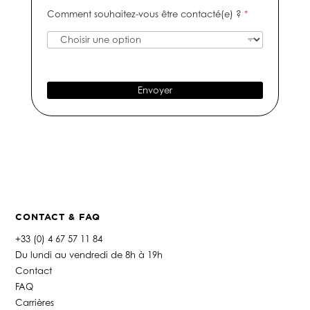
i
m
e
s
Comment souhaitez-vous être contacté(e) ?
*
f
é
-
a
r
m
g
o
a
e
d
i
e
l
t
*
Envoyer
é
l
é
p
h
o
n
e
*
CONTACT & FAQ
+33 (0) 4 67 57 11 84
Du lundi au vendredi de 8h à 19h
Contact
FAQ
Carrières