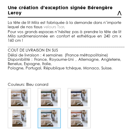
de
prix :
Une création d'exception signée Bérengère
590,00€
Leroy
à
1590,00€
La tête de lit Mila est fabriquée à la demande dans n’importe
lequel de nos tissus
velours Tsar
.
Pour vos grands espaces n’hésitez pas à prendre la tête de lit
Mila surdimensionnée en confort et esthétique en 240 cm x
160 cm !
__________________________________________________________
COUT DE LIVRAISON EN SUS
Délai de livraison : 4 semaines (France métropolitaine)
Disponibilité : France, Royaume-Uni , Allemagne, Angleterre,
Benelux, Espagne, Italie,
Pologne, Portugal, République tchèque, Monaco, Suisse.
Couleurs:
Bleu canard