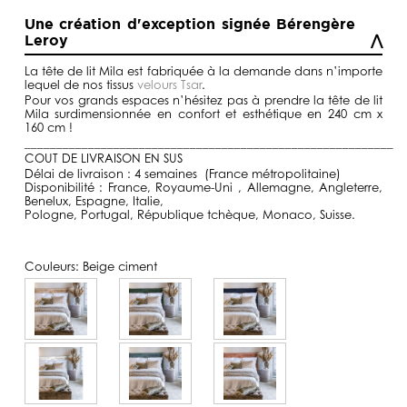
de
prix :
Une création d'exception signée Bérengère
590,00€
Leroy
à
1590,00€
La tête de lit Mila est fabriquée à la demande dans n’importe
lequel de nos tissus
velours Tsar
.
Pour vos grands espaces n’hésitez pas à prendre la tête de lit
Mila surdimensionnée en confort et esthétique en 240 cm x
160 cm !
__________________________________________________________
COUT DE LIVRAISON EN SUS
Délai de livraison : 4 semaines (France métropolitaine)
Disponibilité : France, Royaume-Uni , Allemagne, Angleterre,
Benelux, Espagne, Italie,
Pologne, Portugal, République tchèque, Monaco, Suisse.
Couleurs:
Beige ciment