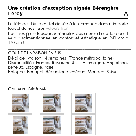
de
prix :
Une création d'exception signée Bérengère
590,00€
Leroy
à
1590,00€
La tête de lit Mila est fabriquée à la demande dans n’importe
lequel de nos tissus
velours Tsar
.
Pour vos grands espaces n’hésitez pas à prendre la tête de lit
Mila surdimensionnée en confort et esthétique en 240 cm x
160 cm !
__________________________________________________________
COUT DE LIVRAISON EN SUS
Délai de livraison : 4 semaines (France métropolitaine)
Disponibilité : France, Royaume-Uni , Allemagne, Angleterre,
Benelux, Espagne, Italie,
Pologne, Portugal, République tchèque, Monaco, Suisse.
Couleurs:
Gris fumé