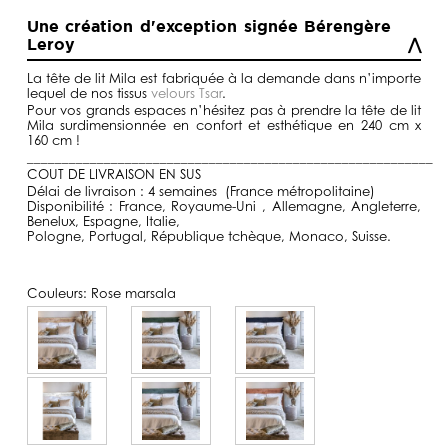
de
prix :
Une création d'exception signée Bérengère
590,00€
Leroy
à
1590,00€
La tête de lit Mila est fabriquée à la demande dans n’importe
lequel de nos tissus
velours Tsar
.
Pour vos grands espaces n’hésitez pas à prendre la tête de lit
Mila surdimensionnée en confort et esthétique en 240 cm x
160 cm !
__________________________________________________________
COUT DE LIVRAISON EN SUS
Délai de livraison : 4 semaines (France métropolitaine)
Disponibilité : France, Royaume-Uni , Allemagne, Angleterre,
Benelux, Espagne, Italie,
Pologne, Portugal, République tchèque, Monaco, Suisse.
Couleurs:
Rose marsala