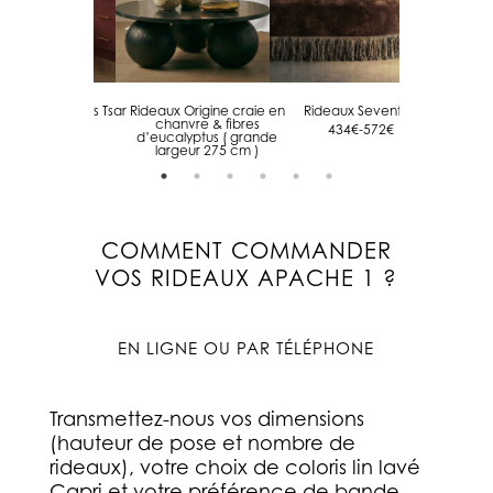
eaux en velours Tsar
Rideaux Origine craie en
Rideaux Seventies
Rideau
Burgundy
chanvre & fibres
bandeau
434€-572€
d’eucalyptus ( grande
Sha
346€-488€
largeur 275 cm )
3
346€-423€
COMMENT COMMANDER
VOS RIDEAUX APACHE 1 ?
EN LIGNE OU PAR TÉLÉPHONE
Transmettez-nous vos dimensions
(hauteur de pose et nombre de
rideaux), votre choix de coloris lin lavé
Capri et votre préférence de bande