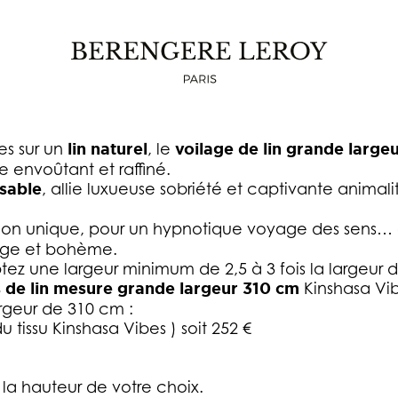
ESURE EN VOILE DE LIN GRANDE LARGEUR 
 un
lin naturel
, un metissage envoûtant de matière
s sur un
lin naturel
, le
voilage de lin grande large
e envoûtant et raffiné.
sable
, allie luxueuse sobriété et captivante anim
ation unique, pour un hypnotique voyage des sens…
vage et bohème.
ez une largeur minimum de 2,5 à 3 fois la largeur d
 de lin
mesure grande largeur 310 cm
Kinshasa Vi
rgeur de 310 cm :
du tissu Kinshasa Vibes ) soit 252 €
la hauteur de votre choix.