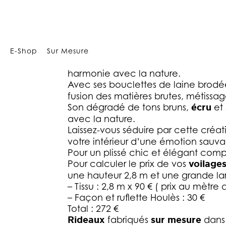
Array
RIDEAUX SUR M
E-Shop
Sur Mesure
Des bouclettes de laine brodées sur
harmonie avec la nature.
Avec ses bouclettes de laine brodée
fusion des matières brutes, métissag
Son dégradé de tons bruns,
écru
et
avec la nature.
Laissez-vous séduire par cette cré
votre intérieur d’une émotion sau
Pour un plissé chic et élégant compt
Pour calculer le prix de vos
voilages
une hauteur 2,8 m et une grande la
– Tissu : 2,8 m x 90 € ( prix au mètre 
– Façon et ruflette Houlès : 30 €
Total : 272 €
Rideaux
fabriqués
sur mesure
dans 