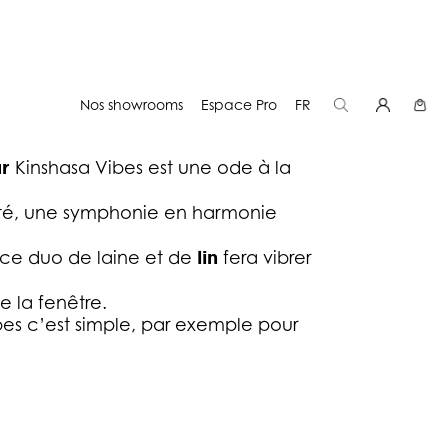
KINSHASA VIBES
Nos showrooms
Espace Pro
FR
s brutes pour une symphonie en
ur
Kinshasa Vibes est une ode à la
alité, une symphonie en harmonie
 ce duo de laine et de
lin
fera vibrer
e la fenêtre.
bes
c’est simple, par exemple pour