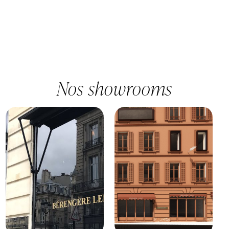
e
*
Nos showrooms