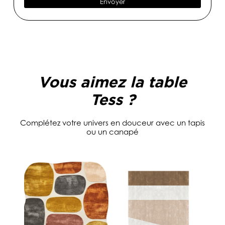
Envoyer
é
l
é
p
h
o
n
e
Vous aimez la table
*
Tess ?
Complétez votre univers en douceur avec un tapis
ou un canapé