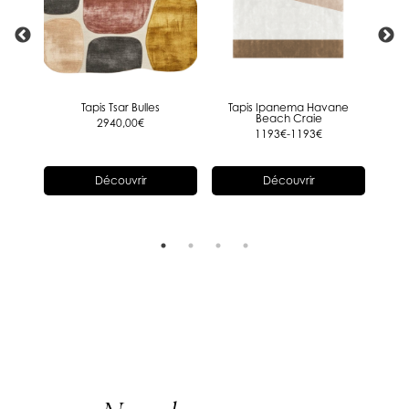
aire
Tapis Tsar Bulles
Tapis Ipanema Havane
Ta
ué en
Beach Craie
2940,00
€
1193€-1193€
Découvrir
Découvrir