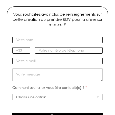
Vous souhaitez avoir plus de renseignements sur
cette création ou prendre RDV pour la créer sur
mesure ?
V
o
t
I
V
r
n
o
e
d
t
V
n
i
r
o
o
c
e
t
M
m
a
n
r
e
*
t
u
e
s
i
m
e
s
Comment souhaitez-vous être contacté(e) ?
*
f
é
-
a
r
m
g
o
a
e
d
i
e
l
t
*