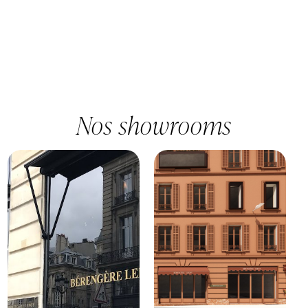
e
*
Nos showrooms