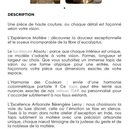
DESCRIPTION
Une pièce de haute couture
, ou chaque détail est façonné
selon votre vision.
L’Expérience Matière :
découvrez la douceur exceptionnelle
et le soyeux incomparable de la fibre d’eucalyptus.
Le
Sur-Mesure
Absolu :
parce que chaque intérieur est unique,
ce modèle s’adapte à votre vision. Formes, longueur et
largeur au choix. Que vous souhaitiez un immense tapis de
salon ou une forme atypique pour une entrée, nous
façonnons votre pièce aux dimensions exactes de votre
espace.
L’Harmonie des Couleurs :
envie d’une harmonie
colorimétrique parfaite ? Ce
tapis
peut être teinté aux
nuances exactes de nos
velours TSAR
ou personnalisé pour
s’accorder subtilement à nos tissus existants.
L’Excellence Artisanale Bérengère Leroy :
nous choisissons la
voie du luxe discret, celle où l’émotion se tisse en silence.
Tissés à la main dans notre atelier d’exception en Inde, nos
tapis subliment la matière avec une précision artisanale
unique, chaque nœud témoigne de la justesse du geste et de
la noblesse de la matière.