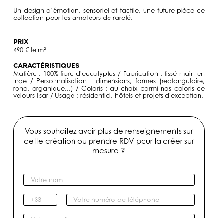
Un design d’émotion, sensoriel et tactile, une future pièce de
collection pour les amateurs de rareté.
PRIX
490 € le m²
CARACTÉRISTIQUES
Matière : 100% fibre d'eucalyptus / Fabrication : tissé main en
Inde / Personnalisation : dimensions, formes (rectangulaire,
rond, organique...) / Coloris : au choix parmi nos coloris de
velours Tsar / Usage : résidentiel, hôtels et projets d'exception.
Vous souhaitez avoir plus de renseignements sur
cette création ou prendre RDV pour la créer sur
mesure ?
V
o
t
I
V
r
n
o
e
d
t
V