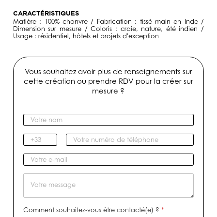
CARACTÉRISTIQUES
Matière : 100% chanvre / Fabrication : tissé main en Inde /
Dimension sur mesure / Coloris : craie, nature, été indien /
Usage : résidentiel, hôtels et projets d'exception
Vous souhaitez avoir plus de renseignements sur
cette création ou prendre RDV pour la créer sur
mesure ?
V
o
t
I
V
r
n
o
e
d
t
V
n
i
r
o
o
c
e
t
M
m
a
n
r
e
*
t
u
e
s
i
m
e
s
Comment souhaitez-vous être contacté(e) ?
*
f
é
-
a