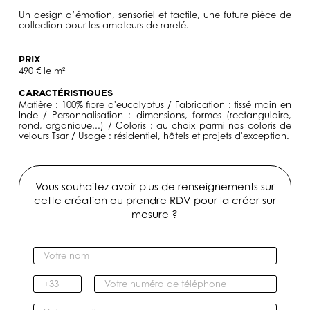
Un design d’émotion, sensoriel et tactile, une future pièce de
collection pour les amateurs de rareté.
PRIX
490 € le m²
CARACTÉRISTIQUES
Matière : 100% fibre d'eucalyptus / Fabrication : tissé main en
Inde / Personnalisation : dimensions, formes (rectangulaire,
rond, organique...) / Coloris : au choix parmi nos coloris de
velours Tsar / Usage : résidentiel, hôtels et projets d'exception.
Vous souhaitez avoir plus de renseignements sur
cette création ou prendre RDV pour la créer sur
mesure ?
V
o
t
I
V
r
n
o
e
d
t
V