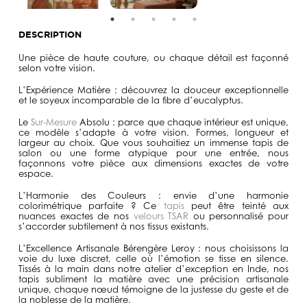
DESCRIPTION
Une pièce de haute couture
, ou chaque détail est façonné
selon votre vision.
L’Expérience Matière :
découvrez la douceur exceptionnelle
et le soyeux incomparable de la fibre d’eucalyptus.
Le
Sur-Mesure
Absolu :
parce que chaque intérieur est unique,
ce modèle s’adapte à votre vision. Formes, longueur et
largeur au choix. Que vous souhaitiez un immense tapis de
salon ou une forme atypique pour une entrée, nous
façonnons votre pièce aux dimensions exactes de votre
espace.
L’Harmonie des Couleurs :
envie d’une harmonie
colorimétrique parfaite ? Ce
tapis
peut être teinté aux
nuances exactes de nos
velours TSAR
ou personnalisé pour
s’accorder subtilement à nos tissus existants.
L’Excellence Artisanale Bérengère Leroy :
nous choisissons la
voie du luxe discret, celle où l’émotion se tisse en silence.
Tissés à la main dans notre atelier d’exception en Inde, nos
tapis subliment la matière avec une précision artisanale
unique, chaque nœud témoigne de la justesse du geste et de
la noblesse de la matière.