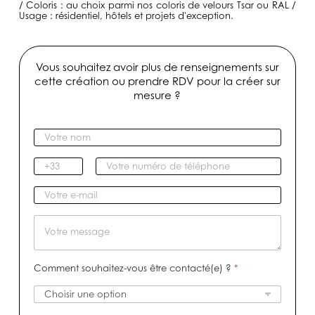
/ Coloris : au choix parmi nos coloris de velours Tsar ou RAL /
Usage : résidentiel, hôtels et projets d'exception.
Vous souhaitez avoir plus de renseignements sur
cette création ou prendre RDV pour la créer sur
mesure ?
V
o
t
I
V
r
n
o
e
d
t
V
n
i
r
o
o
c
e
t
M
m
a
n
r
e
*
t
u
e
s
i
m
e
s
Comment souhaitez-vous être contacté(e) ?
*
f
é
-
a
r
m
g
o
a
e
d
i