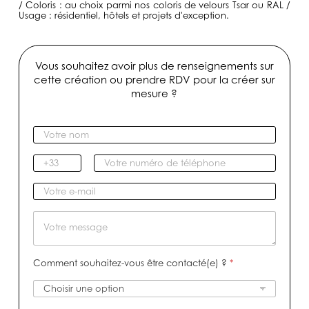
/ Coloris : au choix parmi nos coloris de velours Tsar ou RAL /
Usage : résidentiel, hôtels et projets d'exception.
Vous souhaitez avoir plus de renseignements sur
cette création ou prendre RDV pour la créer sur
mesure ?
V
o
t
I
V
r
n
o
e
d
t
V
n
i
r
o
o
c
e
t
M
m
a
n
r
e
*
t
u
e
s
i
m
e
s
Comment souhaitez-vous être contacté(e) ?
*
f
é
-
a
r
m
g
o
a
e
d
i