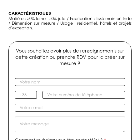
CARACTÉRISTIQUES
Matière : 50% laine - 50% jute / Fabrication : tissé main en Inde
/ Dimension sur mesure / Usage : résidentiel, hôtels et projets
d'exception.
Vous souhaitez avoir plus de renseignements sur
cette création ou prendre RDV pour la créer sur
mesure ?
V
o
t
I
V
r
n
o
e
d
t
V
n
i
r
o
o
c
e
t
M
m
a
n
r
e
*
t
u
e
s
i
m
e
s
Comment souhaitez-vous être contacté(e) ?
*