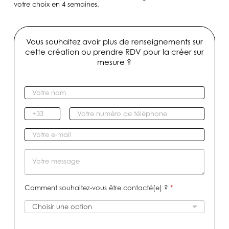
votre choix en 4 semaines.
Vous souhaitez avoir plus de renseignements sur
cette création ou prendre RDV pour la créer sur
mesure ?
V
o
t
I
V
r
n
o
e
d
t
V
n
i
r
o
o
c
e
t
M
m
a
n
r
e
*
t
u
e
s
i
m
e
s
Comment souhaitez-vous être contacté(e) ?
*
f
é
-
a
r
m
g
o
a
e
d
i
e