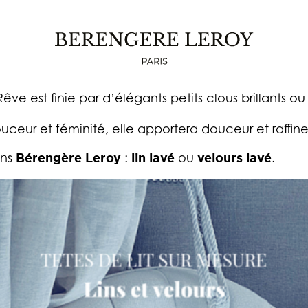
TÊTE DE LIT SUR MESURE MADAME RÊVE
e est finie par d’élégants petits clous brillants 
uceur et féminité, elle apportera douceur et raffin
ons
Bérengère Leroy
:
lin lavé
ou
velours lavé
.