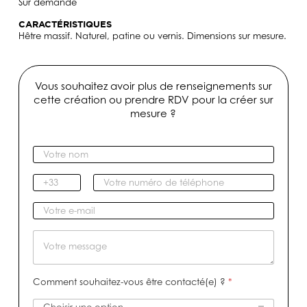
Sur demande
CARACTÉRISTIQUES
Hêtre massif. Naturel, patine ou vernis. Dimensions sur mesure.
Vous souhaitez avoir plus de renseignements sur
cette création ou prendre RDV pour la créer sur
mesure ?
V
o
t
I
V
r
n
o
e
d
t
V
n
i
r
o
o
c
e
t
M
m
a
n
r
e
*
t
u
e
s
i
m
e
s
Comment souhaitez-vous être contacté(e) ?
*
f
é
-
a
r
m
g