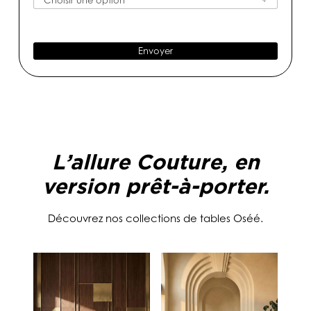
o
a
e
d
i
e
l
t
*
Envoyer
é
l
é
p
h
o
n
e
L’allure Couture, en
*
version prêt-à-porter.
Découvrez nos collections de tables Oséé.