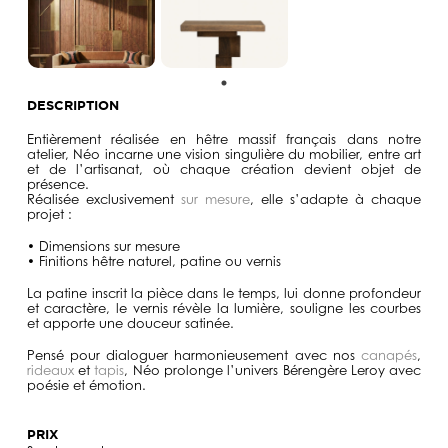
DESCRIPTION
Entièrement réalisée en hêtre massif français dans notre
atelier, Néo incarne une vision singulière du mobilier, entre art
et de l’artisanat, où chaque création devient objet de
présence.
Réalisée exclusivement
sur mesure
, elle s’adapte à chaque
projet :
•
Dimensions sur mesure
•
Finitions
hêtre naturel, patine ou vernis
La patine inscrit la pièce dans le temps, lui donne profondeur
et caractère, le vernis révèle la lumière, souligne les courbes
et apporte une douceur satinée.
Pensé pour dialoguer harmonieusement avec nos
canapés
,
rideaux
et
tapis
, Néo prolonge l’univers Bérengère Leroy avec
poésie et émotion.
PRIX