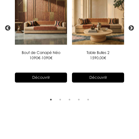
Bout de Canapé Néo
Table Bulles 2
Duo d
1090€-1090€
1590,00
€
Découvrir
Découvrir