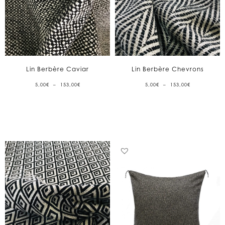
Lin Berbère Caviar
Lin Berbère Chevrons
PLAGE
PLAGE
5,00
€
–
153,00
€
5,00
€
–
153,00
€
DE
DE
PRIX :
PRIX :
5,00€
5,00€
À
À
153,00€
153,00€