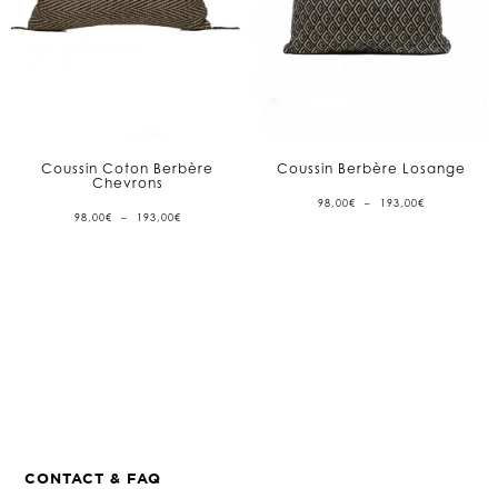
Coussin Coton Berbère
Coussin Berbère Losange
Chevrons
PLAGE
98,00
€
–
193,00
€
DE
PLAGE
98,00
€
–
193,00
€
PRIX :
DE
98,00€
PRIX :
À
98,00€
193,00€
À
193,00€
CONTACT & FAQ