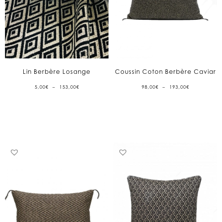
Lin Berbère Losange
Coussin Coton Berbère Caviar
PLAGE
PLAGE
5,00
€
–
153,00
€
98,00
€
–
193,00
€
DE
DE
PRIX :
PRIX :
5,00€
98,00€
À
À
153,00€
193,00€