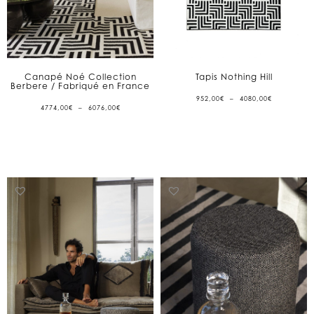
Canapé Noé Collection
Tapis Nothing Hill
Berbere / Fabriqué en France
PLAGE
952,00
€
–
4080,00
€
DE
PLAGE
4774,00
€
–
6076,00
€
PRIX :
DE
952,00€
PRIX :
À
4774,00€
4080,00€
À
6076,00€