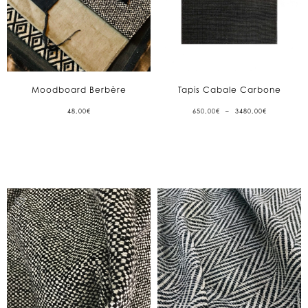
Moodboard Berbère
Tapis Cabale Carbone
PLAGE
48,00
€
650,00
€
–
3480,00
€
DE
PRIX :
650,00€
À
3480,00€