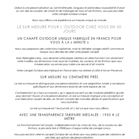
Grâce à une personnalisation au centimètre près, longueur et profondeur, la possibilité d’avoir
ou non des accoudoirs, de choisir et de mélanger ses tissus et ses finitions, vous pouvez créer
votre
canapé outdoor
unique.
Nous vous offrons une expérience
sur mesure
unique au monde.
LE SUR MESURE POUR L’OUTDOOR CHEZ VOUS
EN 30
JOURS
UN CANAPÉ OUTDOOR UNIQUE FABRIQUÉ EN FRANCE POUR
VOUS À LA « MINUTE »
Nous vous proposons des collections inspiratives, mais le véritable voyage créatif commence
lorsque vous décidez de créer votre propre canapé.
Avec Bérengère Leroy, vous devenez votre propre créateur, en sélectionnant non seulement
votre modèle, ses dimensions mais aussi les matières, les couleurs, et les finitions que vous
mixerez selon vos envies pour créer une œuvre d’art vivante.
Votre
canapé Outdoor
sera fabriqué en France dans nos ateliers à côté d’Aix en Provence.
SUR MESURE AU CENTIMÈTRE PRÈS
Le vrai
sur mesure
se distingue par une personnalisation et une adaptation totale a vos besoins
spécifiques et aux dimensions exactes de votre espace de vie.
Contrairement au « faux sur mesure », qui s’appuie souvent sur des modules prédéfinis ajustés
pour donner l’illusion d’une personnalisation, le vrai sur mesure implique une conception et
une fabrication à partir de zéro, en tenant compte des moindres détails et spécifications que
vous souhaitez.
Le vrai sur mesure est l’exclusivité, et c’est ce que nous vous offrons.
AVEC UNE TRANSPARENCE TARIFAIRE INÉGALÉE : 1950 € LE
MÈTRE
Le fonctionnement est simple : indépendamment du choix du tissu, de la couleur ou des
finitions, le prix reste fixé à 1950€ pour chaque mètre de canapé conçu.
Vous pouvez ainsi créer le
canapé Outdoor
de vos rêves sans vous préoccuper des variations de
prix liées aux options de personnalisation.