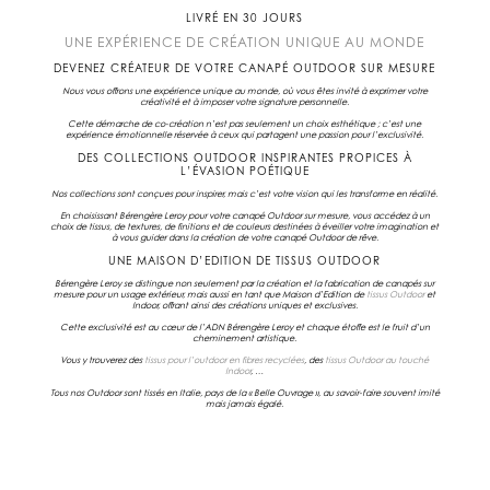
LIVRÉ EN 30 JOURS
UNE EXPÉRIENCE DE CRÉATION UNIQUE AU MONDE
DEVENEZ CRÉATEUR DE VOTRE CANAPÉ OUTDOOR SUR MESURE
Nous vous offrons une expérience unique au monde, où vous êtes invité à exprimer votre
créativité et à imposer votre signature personnelle.
Cette démarche de co-création n’est pas seulement un choix esthétique ; c’est une
expérience émotionnelle réservée à ceux qui partagent une passion pour l’exclusivité.
DES COLLECTIONS OUTDOOR INSPIRANTES PROPICES À
L’ÉVASION POÉTIQUE
Nos collections sont conçues pour inspirer, mais c’est votre vision qui les transforme en réalité.
En choisissant Bérengère Leroy pour votre
canapé Outdoor sur mesure
, vous accédez à un
choix de tissus, de textures, de finitions et de couleurs destinées à éveiller votre imagination et
à vous guider dans la création de votre
canapé Outdoor
de rêve.
UNE MAISON D’EDITION DE TISSUS OUTDOOR
Bérengère Leroy se distingue non seulement par la création et la fabrication de canapés sur
mesure pour un usage extérieur, mais aussi en tant que Maison d’Edition de
tissus Outdoor
et
Indoor, offrant ainsi des créations uniques et exclusives.
Cette exclusivité est au cœur de l’ADN Bérengère Leroy et chaque étoffe est le fruit d’un
cheminement artistique.
Vous y trouverez des
tissus pour l’outdoor en fibres recyclées
, des
tissus Outdoor au touché
Indoor
, …
Tous nos Outdoor sont tissés en Italie, pays de la « Belle Ouvrage », au savoir-faire souvent imité
mais jamais égalé.