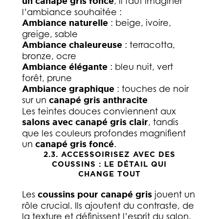
un canapé gris foncé
, il faut imaginer
l’ambiance souhaitée :
Ambiance naturelle
: beige, ivoire,
greige, sable
Ambiance chaleureuse
: terracotta,
bronze, ocre
Ambiance élégante
: bleu nuit, vert
forêt, prune
Ambiance graphique
: touches de noir
sur un
canapé gris anthracite
Les teintes douces conviennent aux
salons avec canapé gris clair
, tandis
que les couleurs profondes magnifient
un
canapé gris foncé
.
2.3. ACCESSOIRISEZ AVEC DES
COUSSINS : LE DÉTAIL QUI
CHANGE TOUT
Les
coussins pour canapé gris
jouent un
rôle crucial. Ils ajoutent du contraste, de
la texture et définissent l’esprit du salon.