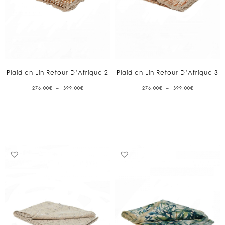
Plaid en Lin Retour D’Afrique 2
Plaid en Lin Retour D’Afrique 3
PLAGE
PLAGE
276,00
€
–
399,00
€
276,00
€
–
399,00
€
DE
DE
PRIX :
PRIX :
276,00€
276,00€
À
À
399,00€
399,00€