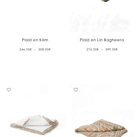
Plaid en Kilim
Plaid en Lin Bagheera
PLAGE
PLAGE
246,00
€
–
308,00
€
276,00
€
–
399,00
€
DE
DE
PRIX :
PRIX :
246,00€
276,00€
À
À
308,00€
399,00€