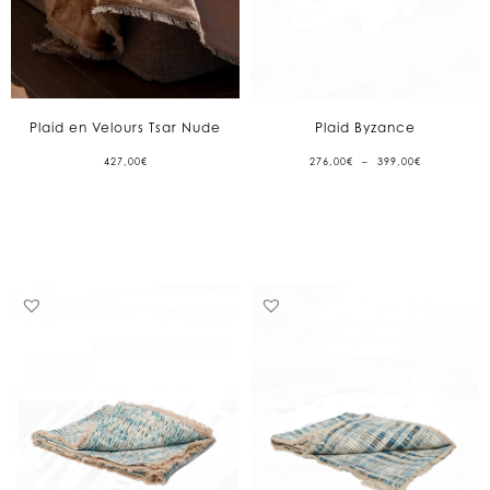
Plaid en Velours Tsar Nude
Plaid Byzance
PLAGE
427,00
€
276,00
€
–
399,00
€
DE
PRIX :
276,00€
À
399,00€