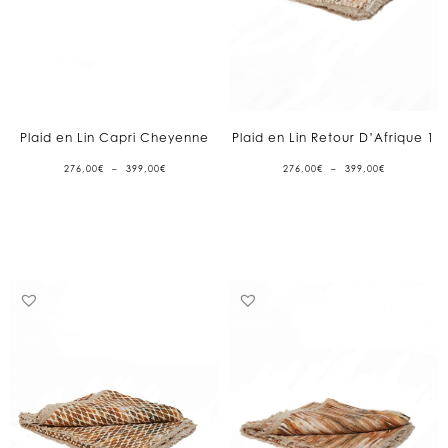
Plaid en Lin Capri Cheyenne
Plaid en Lin Retour D’Afrique 1
PLAGE
PLAGE
276,00
€
–
399,00
€
276,00
€
–
399,00
€
DE
DE
PRIX :
PRIX :
276,00€
276,00€
À
À
399,00€
399,00€