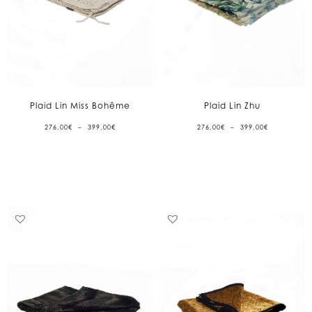
Plaid Lin Miss Bohême
Plaid Lin Zhu
PLAGE
PLAGE
276,00
€
–
399,00
€
276,00
€
–
399,00
€
DE
DE
PRIX :
PRIX :
276,00€
276,00€
À
À
399,00€
399,00€