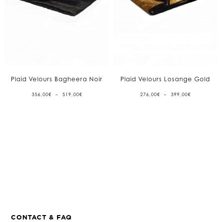
Plaid Velours Bagheera Noir
Plaid Velours Losange Gold
PLAGE
PLAGE
356,00
€
–
519,00
€
276,00
€
–
399,00
€
DE
DE
PRIX :
PRIX :
356,00€
276,00€
À
À
519,00€
399,00€
CONTACT & FAQ