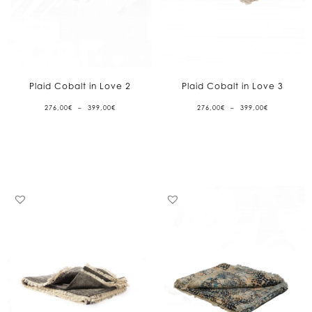
Plaid Cobalt in Love 2
Plaid Cobalt in Love 3
PLAGE
PLAGE
276,00
€
–
399,00
€
276,00
€
–
399,00
€
DE
DE
PRIX :
PRIX :
276,00€
276,00€
À
À
399,00€
399,00€