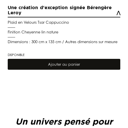
Une création d'exception signée Bérengère
Leroy
Plaid en Velours Tsar Cappuccino
——
Finition Cheyenne lin nature
——
Dimensions : 300 cm x 135 cm / Autres dimensions sur mesure
DISPONIBLE
quantité
de
Ajouter au panier
Plaid
en
Velours
Tsar
Cappuccino
Un univers pensé pour