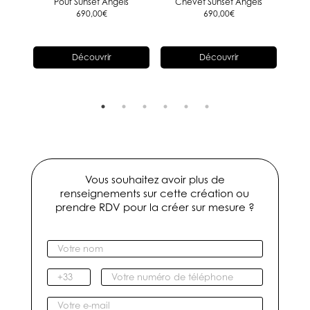
ction
Pouf Sunset Angels
Chevet Sunset Angels
Fa
els
690,00
€
690,00
€
Découvrir
Découvrir
Vous souhaitez avoir plus de
renseignements sur cette création ou
prendre RDV pour la créer sur mesure ?
V
o
t
I
V
r
n
o
e
d
t
V