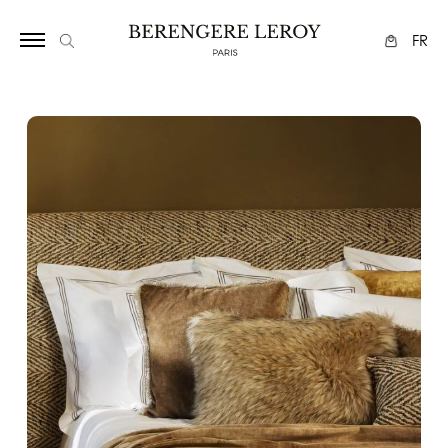
3651236
FR