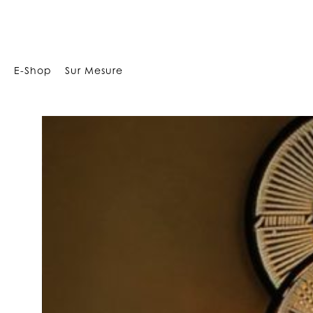
66419141236
E-Shop
Sur Mesure