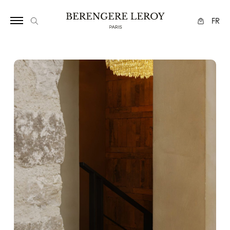
12781236
FR