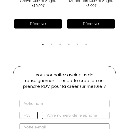
ure"
Chevet Sunset Angels
Moodboard Sunset Angels
690,00
€
48,00
€
Découvrir
Découvrir
Vous souhaitez avoir plus de
renseignements sur cette création ou
prendre RDV pour la créer sur mesure ?
V
o
t
I
V
r
n
o
e
d
t
V