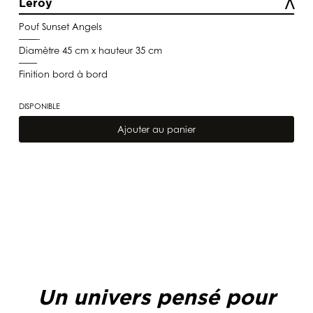
Leroy
Pouf Sunset Angels
——-
Diamètre 45 cm x hauteur 35 cm
——
Finition bord à bord
DISPONIBLE
quantité
de
Ajouter au panier
Pouf
Sunset
Angels
Un univers pensé pour