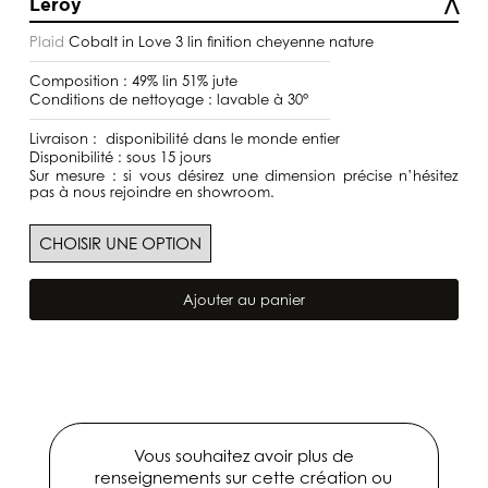
Leroy
à
399,00€
Plaid
Cobalt in Love 3 lin finition cheyenne nature
Composition : 49% lin 51% jute
Conditions de nettoyage : lavable à 30°
Livraison : disponibilité dans le monde entier
Disponibilité : sous 15 jours
Sur mesure : si vous désirez une dimension précise n’hésitez
pas à nous rejoindre en showroom.
quantité
de
Ajouter au panier
Plaid
Cobalt
in
Love
3
Vous souhaitez avoir plus de
renseignements sur cette création ou