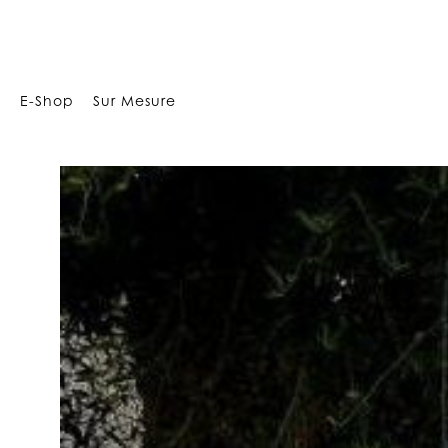
29412276642397677
E-Shop
Sur Mesure