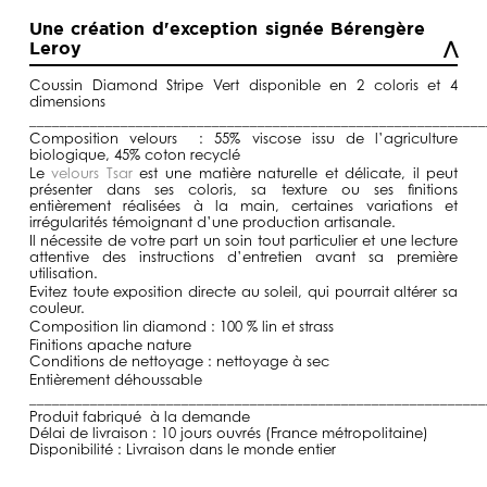
de
prix :
Une création d'exception signée Bérengère
98,00€
Leroy
à
193,00€
Coussin Diamond Stripe Vert disponible en 2 coloris et 4
dimensions
____________________________________________________________
Composition velours : 55% viscose issu de l’agriculture
biologique, 45% coton recyclé
Le
velours Tsar
est une matière naturelle et délicate, il peut
présenter dans ses coloris, sa texture ou ses finitions
entièrement réalisées à la main, certaines variations et
irrégularités témoignant d’une production artisanale.
Il nécessite de votre part un soin tout particulier et une lecture
attentive des instructions d’entretien avant sa première
utilisation.
Evitez toute exposition directe au soleil, qui pourrait altérer sa
couleur.
Composition lin diamond : 100 % lin et strass
Finitions apache nature
Conditions de nettoyage : nettoyage à sec
Entièrement déhoussable
____________________________________________________________
Produit fabriqué à la demande
Délai de livraison : 10 jours ouvrés (France métropolitaine)
Disponibilité : Livraison dans le monde entier