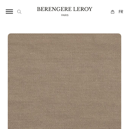
17
FR