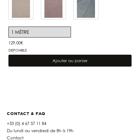
129,00
€
DISPONIBLE
quantité
de
Ajouter au panier
Lin
Capri
Argile
CONTACT & FAQ
+33 (0) 4 67 57 11 84
Du lundi au vendredi de 8h à 19h
Contact