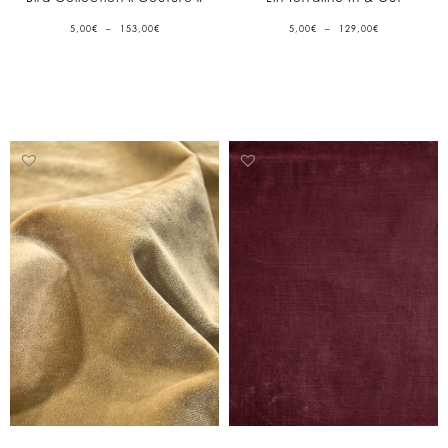
PLAGE
PLAGE
5,00
€
–
153,00
€
5,00
€
–
129,00
€
DE
DE
PRIX :
PRIX :
5,00€
5,00€
À
À
153,00€
129,00€