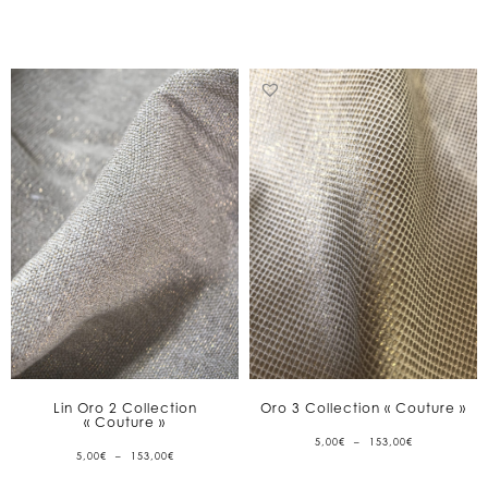
À
À
153,00€
153,00€
Lin Oro 2 Collection
Oro 3 Collection « Couture »
« Couture »
PLAGE
5,00
€
–
153,00
€
DE
PLAGE
5,00
€
–
153,00
€
PRIX :
DE
5,00€
PRIX :
À
5,00€