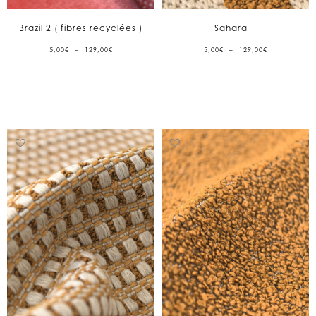
Brazil 2 ( fibres recyclées )
Sahara 1
PLAGE
PLAGE
5,00
€
–
129,00
€
5,00
€
–
129,00
€
DE
DE
PRIX :
PRIX :
5,00€
5,00€
À
À
129,00€
129,00€