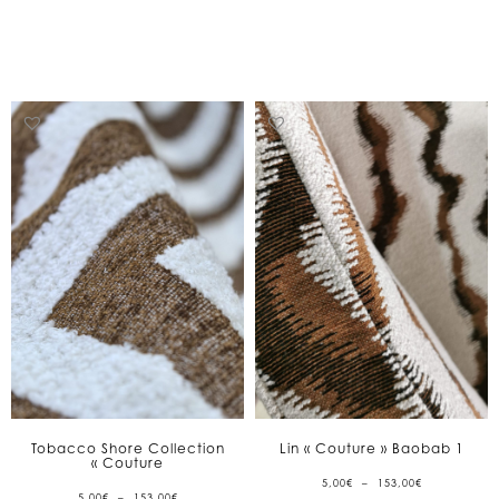
5,00€
5,00€
À
À
129,00€
129,00€
Tobacco Shore Collection
Lin « Couture » Baobab 1
« Couture
PLAGE
5,00
€
–
153,00
€
DE
PLAGE
5,00
€
–
153,00
€