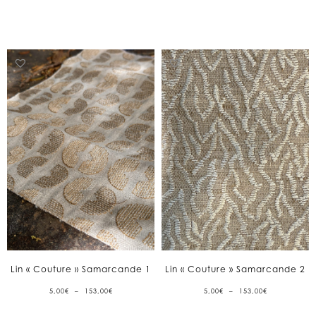
153,00€
À
153,00€
Lin « Couture » Samarcande 1
Lin « Couture » Samarcande 2
PLAGE
PLAGE
5,00
€
–
153,00
€
5,00
€
–
153,00
€
DE
DE
PRIX :
PRIX :
5,00€
5,00€