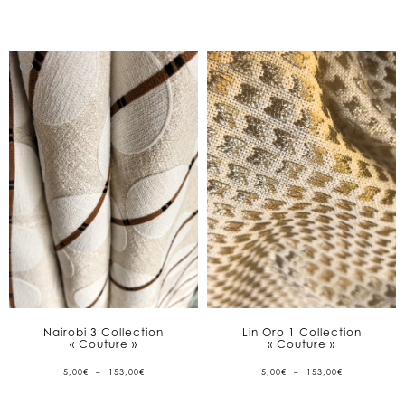
153,00€
153,00€
Nairobi 3 Collection
Lin Oro 1 Collection
« Couture »
« Couture »
PLAGE
PLAGE
5,00
€
–
153,00
€
5,00
€
–
153,00
€
DE
DE
PRIX :
PRIX :
5,00€
5,00€