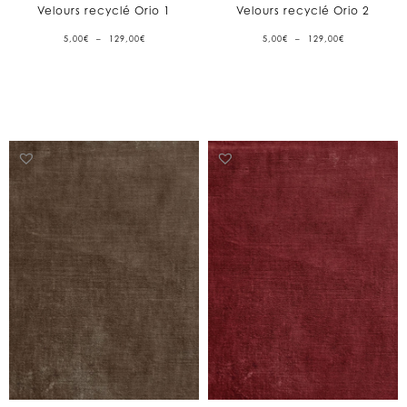
Velours recyclé Orio 1
Velours recyclé Orio 2
PLAGE
PLAGE
5,00
€
–
129,00
€
5,00
€
–
129,00
€
DE
DE
PRIX :
PRIX :
5,00€
5,00€
À
À
129,00€
129,00€