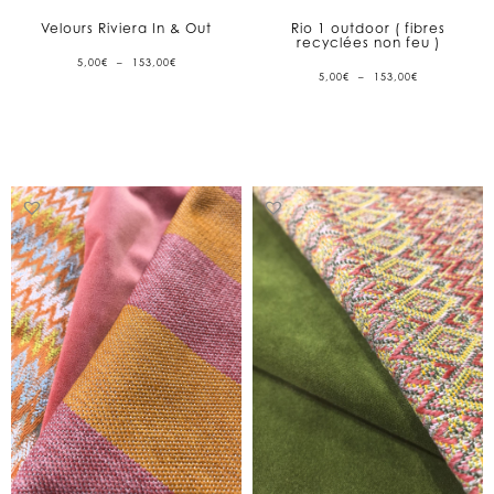
Velours Riviera In & Out
Rio 1 outdoor ( fibres
recyclées non feu )
PLAGE
5,00
€
–
153,00
€
DE
PLAGE
5,00
€
–
153,00
€
PRIX :
DE
5,00€
PRIX :
À
5,00€
153,00€
À
153,00€