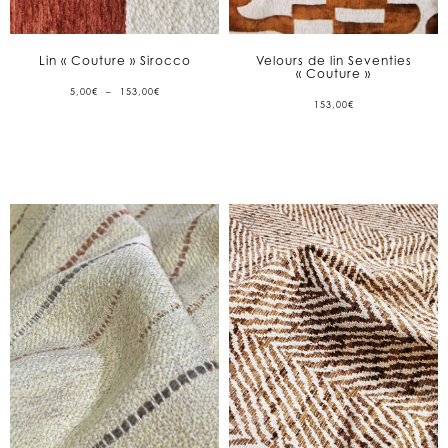
Lin « Couture » Sirocco
Velours de lin Seventies
« Couture »
PLAGE
5,00
€
–
153,00
€
DE
153,00
€
PRIX :
5,00€
À
153,00€