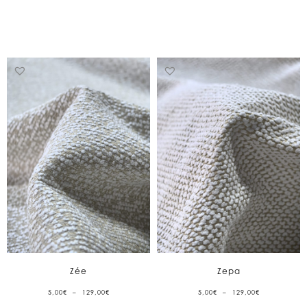
À
À
153,00€
153,00€
Zée
Zepa
PLAGE
PLAGE
5,00
€
–
129,00
€
5,00
€
–
129,00
€
DE
DE
PRIX :
PRIX :