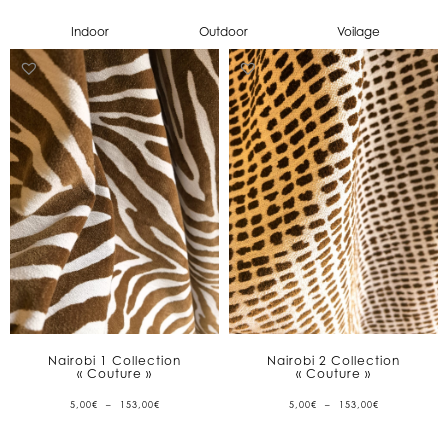
Indoor
Outdoor
Voilage
Nairobi 1 Collection
Nairobi 2 Collection
« Couture »
« Couture »
PLAGE
PLAGE
5,00
€
–
153,00
€
5,00
€
–
153,00
€
DE
DE
PRIX :
PRIX :
5,00€
5,00€
À
À