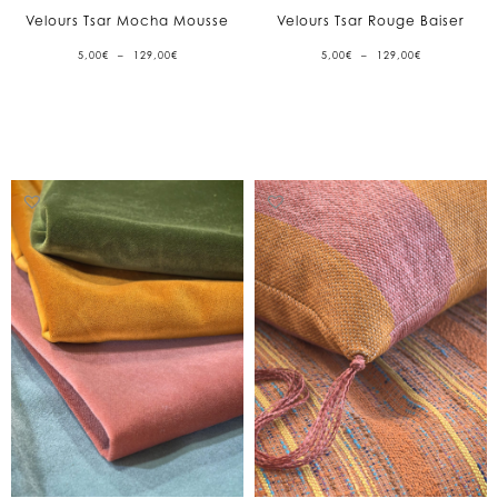
Velours Tsar Mocha Mousse
Velours Tsar Rouge Baiser
PLAGE
PLAGE
5,00
€
–
129,00
€
5,00
€
–
129,00
€
DE
DE
PRIX :
PRIX :
5,00€
5,00€
À
À
129,00€
129,00€