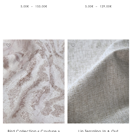
PLAGE
PLAGE
5,00
€
–
153,00
€
5,00
€
–
129,00
€
DE
DE
PRIX :
PRIX :
5,00€
5,00€
À
À
153,00€
129,00€
Bird Collection « Couture »
Lin Terralino In & Out