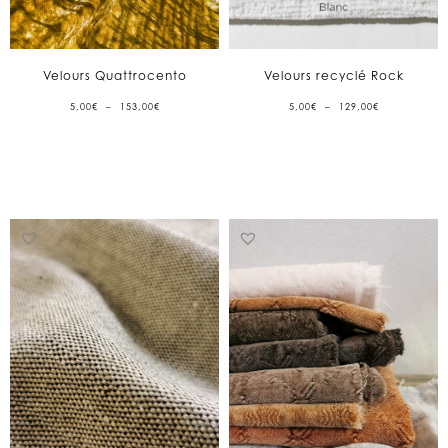
Velours Quattrocento
Velours recyclé Rock
PLAGE
PLAGE
5,00
€
–
153,00
€
5,00
€
–
129,00
€
DE
DE
PRIX :
PRIX :
5,00€
5,00€
À
À
153,00€
129,00€