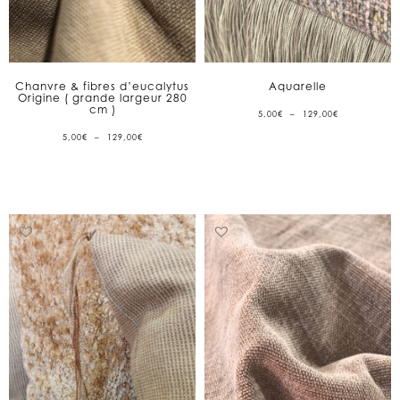
Chanvre & fibres d’eucalytus
Aquarelle
Origine ( grande largeur 280
cm )
PLAGE
5,00
€
–
129,00
€
DE
PRIX :
PLAGE
5,00
€
–
129,00
€
5,00€
DE
À
PRIX :
129,00€
5,00€
À
129,00€