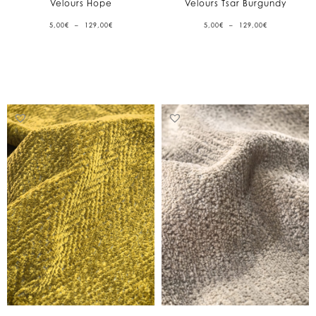
Velours Hope
Velours Tsar Burgundy
PLAGE
PLAGE
5,00
€
–
129,00
€
5,00
€
–
129,00
€
DE
DE
PRIX :
PRIX :
5,00€
5,00€
À
À
129,00€
129,00€