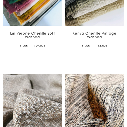
Lin Verone Chenille Soft
Kenya Chenille Vintage
Washed
Washed
PLAGE
PLAGE
5,00
€
–
129,00
€
5,00
€
–
153,00
€
DE
DE
PRIX :
PRIX :
5,00€
5,00€
À
À
129,00€
153,00€