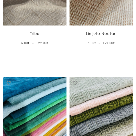
Tribu
Lin jute Noctan
PLAGE
PLAGE
5,00
€
–
129,00
€
5,00
€
–
129,00
€
DE
DE
PRIX :
PRIX :
5,00€
5,00€
À
À
129,00€
129,00€