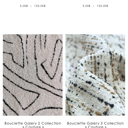
PLAGE
PLAGE
5,00
€
–
153,00
€
5,00
€
–
153,00
€
DE
DE
PRIX :
PRIX :
5,00€
5,00€
À
À
153,00€
153,00€
Bouclette Galery 2 Collection
Bouclette Galery 3 Collection
» Couture »
» Couture »