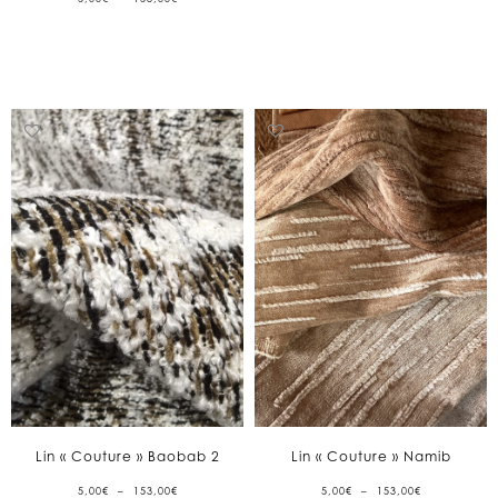
PRIX :
DE
5,00€
PRIX :
À
5,00€
153,00€
À
153,00€
Lin « Couture » Baobab 2
Lin « Couture » Namib
PLAGE
PLAGE
5,00
€
–
153,00
€
5,00
€
–
153,00
€
DE
DE