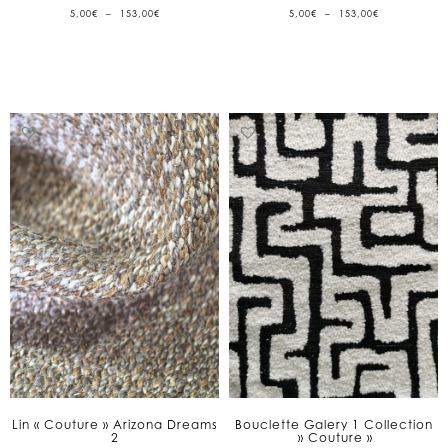
PLAGE
PLAGE
5,00
€
–
153,00
€
5,00
€
–
153,00
€
DE
DE
PRIX :
PRIX :
5,00€
5,00€
À
À
153,00€
153,00€
Lin « Couture » Arizona Dreams
Bouclette Galery 1 Collection
2
» Couture »