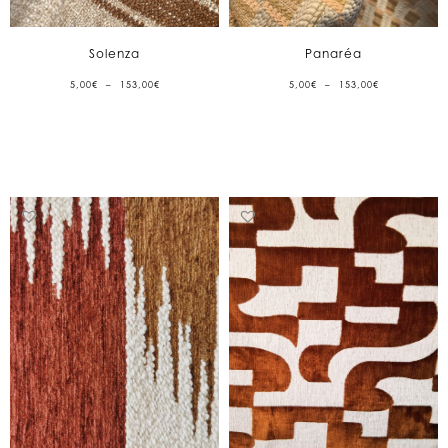
Solenza
Panaréa
PLAGE
PLAGE
5,00
€
–
153,00
€
5,00
€
–
153,00
€
DE
DE
PRIX :
PRIX :
5,00€
5,00€
À
À
153,00€
153,00€