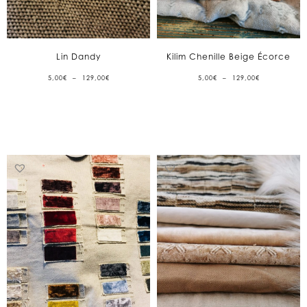
Lin Dandy
Kilim Chenille Beige Écorce
PLAGE
PLAGE
5,00
€
–
129,00
€
5,00
€
–
129,00
€
DE
DE
PRIX :
PRIX :
5,00€
5,00€
À
À
129,00€
129,00€