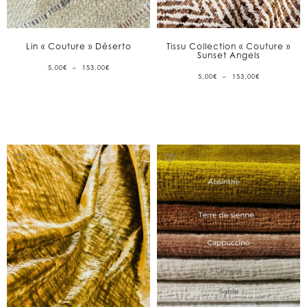
Lin « Couture » Déserto
Tissu Collection « Couture »
Sunset Angels
PLAGE
5,00
€
–
153,00
€
DE
PLAGE
5,00
€
–
153,00
€
PRIX :
DE
5,00€
PRIX :
À
5,00€
153,00€
À
153,00€