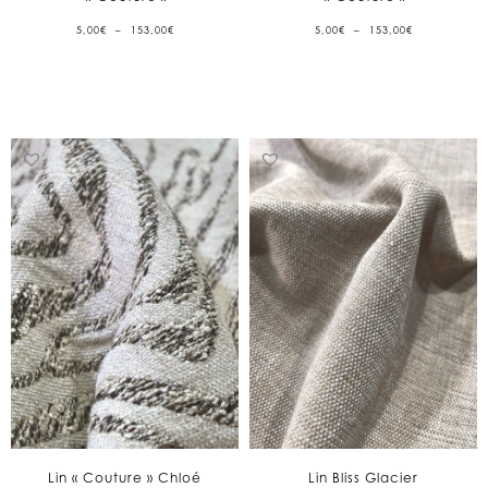
PLAGE
PLAGE
5,00
€
–
153,00
€
5,00
€
–
153,00
€
DE
DE
PRIX :
PRIX :
5,00€
5,00€
À
À
153,00€
153,00€
Lin « Couture » Chloé
Lin Bliss Glacier