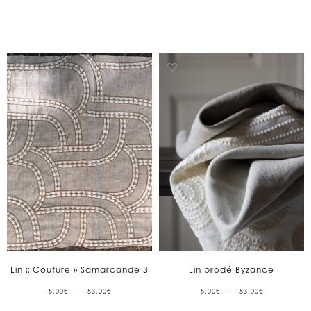
À
À
153,00€
153,00€
Lin « Couture » Samarcande 3
Lin brodé Byzance
PLAGE
PLAGE
5,00
€
–
153,00
€
5,00
€
–
153,00
€
DE
DE
PRIX :
PRIX :
5,00€
5,00€