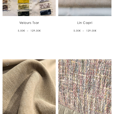
Velours Tsar
Lin Capri
PLAGE
PLAGE
5,00
€
–
129,00
€
5,00
€
–
129,00
€
DE
DE
PRIX :
PRIX :
5,00€
5,00€
À
À
129,00€
129,00€