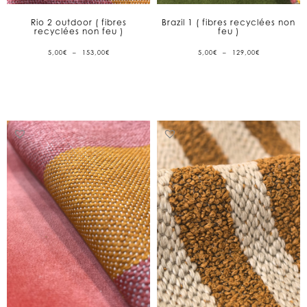
Rio 2 outdoor ( fibres
Brazil 1 ( fibres recyclées non
recyclées non feu )
feu )
PLAGE
PLAGE
5,00
€
–
153,00
€
5,00
€
–
129,00
€
DE
DE
PRIX :
PRIX :
5,00€
5,00€
À
À
153,00€
129,00€