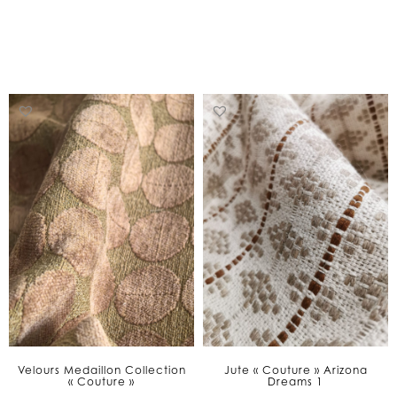
PRIX :
PRIX :
5,00€
5,00€
À
À
153,00€
153,00€
Velours Medaillon Collection
Jute « Couture » Arizona
« Couture »
Dreams 1