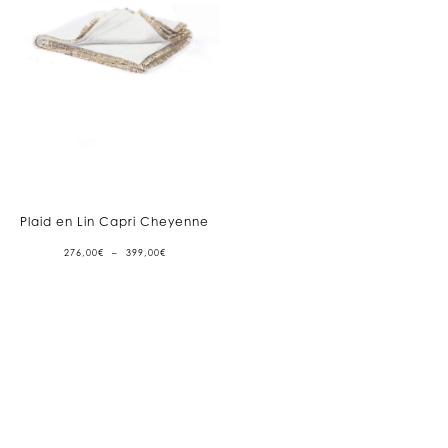
Plaid en Lin Capri Cheyenne
PLAGE
276,00
€
–
399,00
€
DE
PRIX :
276,00€
À
399,00€