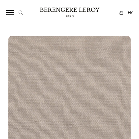
17
FR