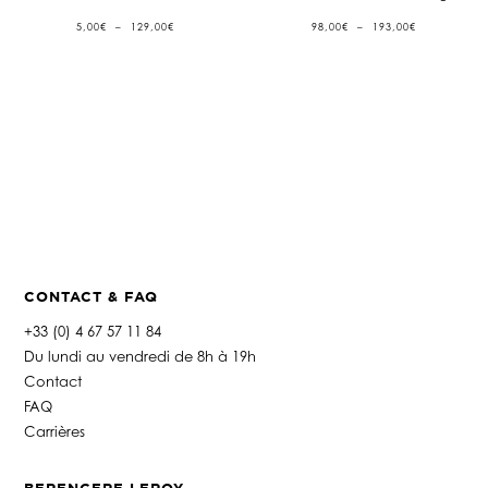
PLAGE
PLAGE
5,00
€
–
129,00
€
98,00
€
–
193,00
€
DE
DE
PRIX :
PRIX :
5,00€
98,00€
À
À
129,00€
193,00€
CONTACT & FAQ
+33 (0) 4 67 57 11 84
Du lundi au vendredi de 8h à 19h
Contact
FAQ
Carrières