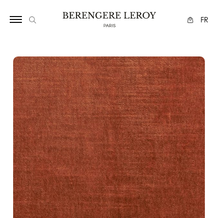
17
FR