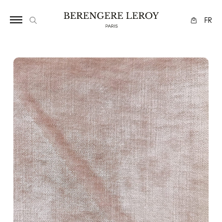
17
FR