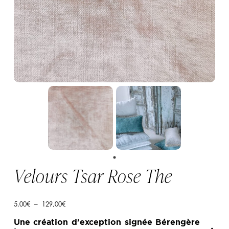
Velours Tsar Rose The
Plage
5,00
€
–
129,00
€
de
prix :
Une création d'exception signée Bérengère
5,00€