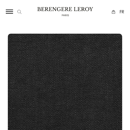
17
FR