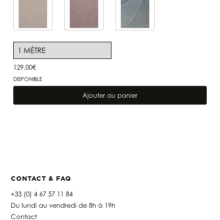
129,00
€
DISPONIBLE
quantité
de
Ajouter au panier
Lin
Capri
Carbone
CONTACT & FAQ
+33 (0) 4 67 57 11 84
Du lundi au vendredi de 8h à 19h
Contact