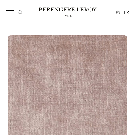
17
FR