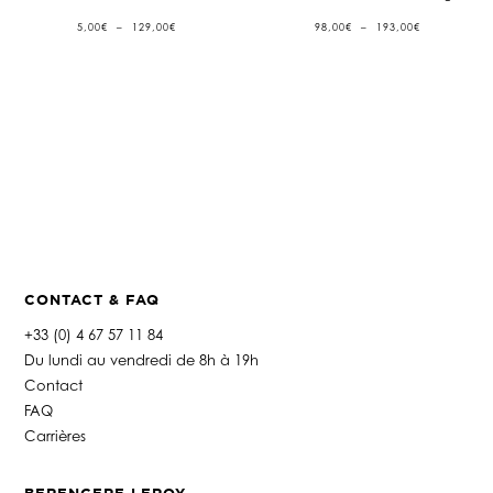
PLAGE
PLAGE
5,00
€
–
129,00
€
98,00
€
–
193,00
€
DE
DE
PRIX :
PRIX :
5,00€
98,00€
À
À
129,00€
193,00€
CONTACT & FAQ
+33 (0) 4 67 57 11 84
Du lundi au vendredi de 8h à 19h
Contact
FAQ
Carrières