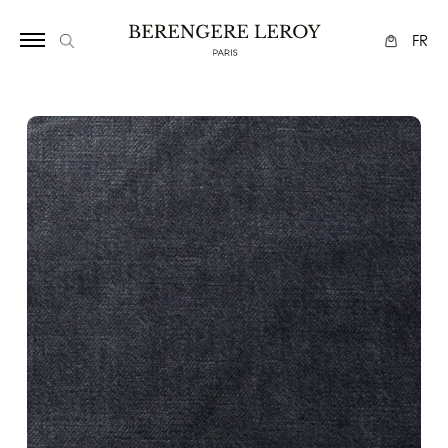
17
FR