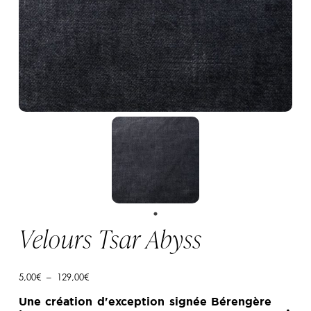
Velours Tsar Abyss
Plage
5,00
€
–
129,00
€
de
prix :
Une création d'exception signée Bérengère
5,00€