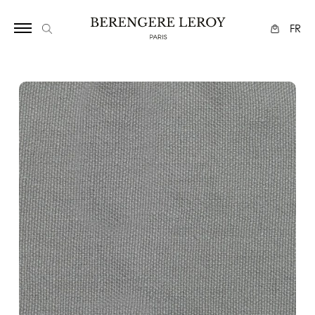
17
FR