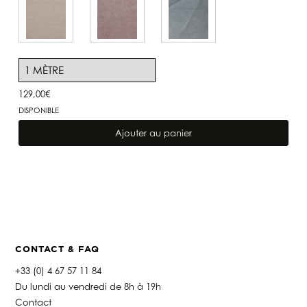
129,00
€
DISPONIBLE
quantité
de
Ajouter au panier
Lin
Capri
Vert
de
gris
CONTACT & FAQ
+33 (0) 4 67 57 11 84
Du lundi au vendredi de 8h à 19h
Contact