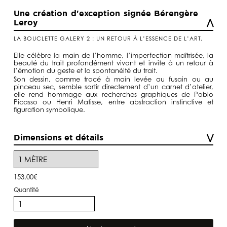
de
prix :
Une création d'exception signée Bérengère
5,00€
Leroy
à
153,00€
LA BOUCLETTE GALERY 2 : UN RETOUR À L’ESSENCE DE L’ART.
Elle célèbre la main de l’homme, l’imperfection maîtrisée, la
beauté du trait profondément vivant et invite à un retour à
l’émotion du geste et la spontanéité du trait.
Son dessin, comme tracé à main levée au fusain ou au
pinceau sec, semble sortir directement d’un carnet d’atelier,
elle rend hommage aux recherches graphiques de Pablo
Picasso ou Henri Matisse, entre abstraction instinctive et
figuration symbolique.
Dimensions et détails
153,00
€
quantité
de
Bouclette
Galery