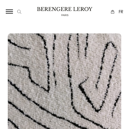
172115682
FR