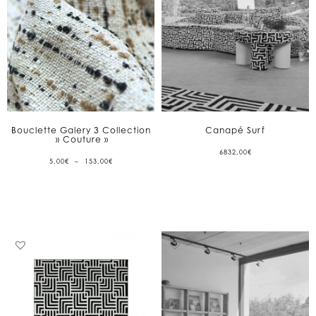
Bouclette Galery 3 Collection
Canapé Surf
» Couture »
6832,00
€
PLAGE
5,00
€
–
153,00
€
DE
PRIX :
5,00€
À
153,00€