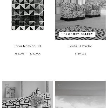
LES OBJETS GALERY
Tapis Nothing Hill
Fauteuil Pacha
PLAGE
952,00
€
–
4080,00
€
1760,00
€
DE
PRIX :
952,00€
À
4080,00€