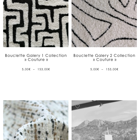
Bouclette Galery 1 Collection
Bouclette Galery 2 Collection
» Couture »
» Couture »
PLAGE
PLAGE
5,00
€
–
153,00
€
5,00
€
–
153,00
€
DE
DE
PRIX :
PRIX :
5,00€
5,00€
À
À
153,00€
153,00€