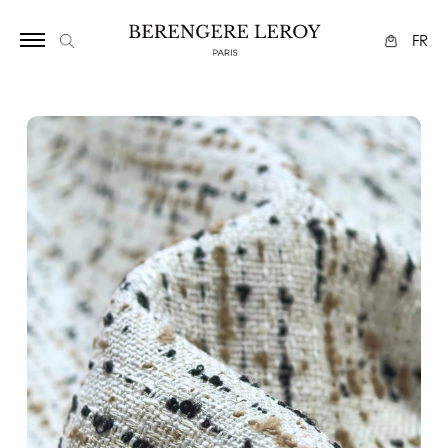
172115682
FR