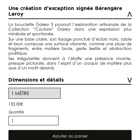
de
prix :
Une création d'exception signée Bérengère
5,00€
Leroy
à
153,00€
La bouclette Galery 3 poursuit l’exploration artisanale de la
Collection “Couture” Galery dans une expression plus
minérale et spontanée.
Sur une base claire, son tissage ponctué d’éclats noirs, sable
et brun compose une surface vibrante, comme une pluie de
fragments, entre matière brute, geste textile et abstraction
poétique.
Ses irrégularités donnent à l’étoffe une présence vivante,
presque picturale, dans l’esprit d’un croquis de matière plus
que d’un motif dessiné.
Dimensions et détails
153,00
€
quantité
de
Bouclette
Galery
3
Ajouter au panier
Collection