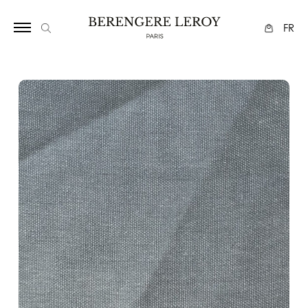
17
FR