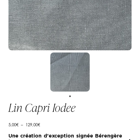
Lin Capri Iodee
Plage
5,00
€
–
129,00
€
de
prix :
Une création d'exception signée Bérengère
5,00€