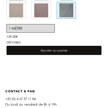
129,00
€
DISPONIBLE
quantité
de
Ajouter au panier
Lin
Capri
Iodee
CONTACT & FAQ
+33 (0) 4 67 57 11 84
Du lundi au vendredi de 8h à 19h