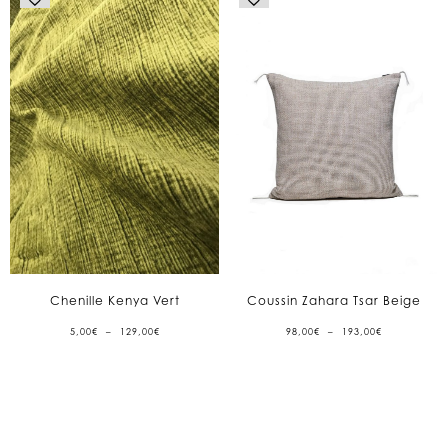
Chenille Kenya Vert
Coussin Zahara Tsar Beige
PLAGE
PLAGE
5,00
€
–
129,00
€
98,00
€
–
193,00
€
DE
DE
PRIX :
PRIX :
5,00€
98,00€
À
À
129,00€
193,00€