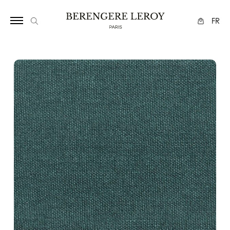
17
FR