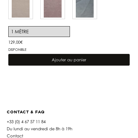
129,00
€
DISPONIBLE
quantité
de
Ajouter au panier
Lin
Capri
Curry
CONTACT & FAQ
+33 (0) 4 67 57 11 84
Du lundi au vendredi de 8h à 19h
Contact