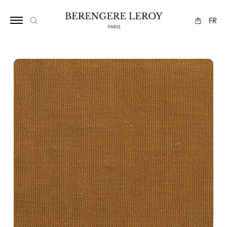
17
FR