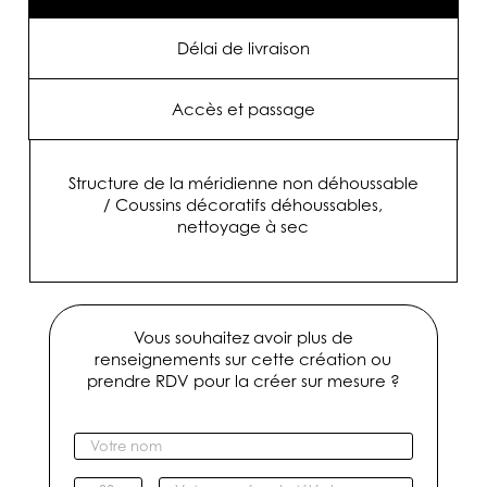
Délai de livraison
Accès et passage
Structure de la méridienne non déhoussable
/ Coussins décoratifs déhoussables,
nettoyage à sec
Vous souhaitez avoir plus de
renseignements sur cette création ou
prendre RDV pour la créer sur mesure ?
V
o
t
I
V