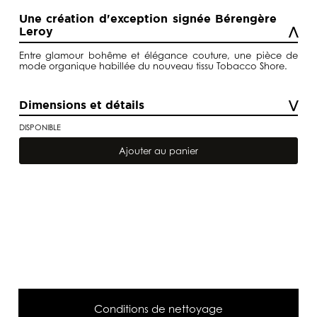
Une création d'exception signée Bérengère
Leroy
Entre glamour bohême et élégance couture, une pièce de
mode organique habillée du nouveau tissu Tobacco Shore.
Dimensions et détails
DISPONIBLE
quantité
de
Ajouter au panier
Meridienne
Pop
2
Tobacco
Shore
Conditions de nettoyage