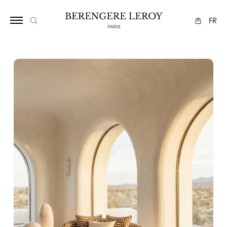
19342113
FR