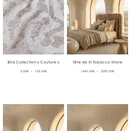
Bird Collection « Couture »
Tête de lit Tobacco Shore
PLAGE
PLAGE
5,00
€
–
153,00
€
1690,00
€
–
2290,00
€
DE
DE
PRIX :
PRIX :
5,00€
1690,00€
À
À
153,00€
2290,00€