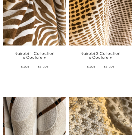
Nairobi 1 Collection
Nairobi 2 Collection
« Couture »
« Couture »
PLAGE
PLAGE
5,00
€
–
153,00
€
5,00
€
–
153,00
€
DE
DE
PRIX :
PRIX :
5,00€
5,00€
À
À
153,00€
153,00€