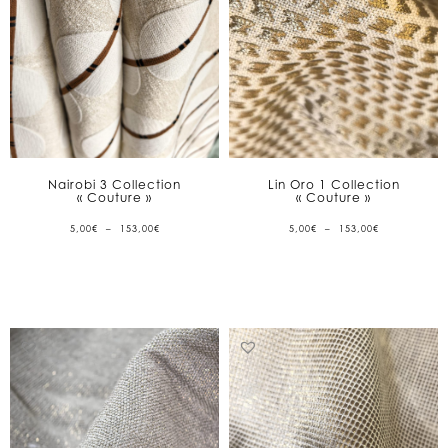
Nairobi 3 Collection
Lin Oro 1 Collection
« Couture »
« Couture »
PLAGE
PLAGE
5,00
€
–
153,00
€
5,00
€
–
153,00
€
DE
DE
PRIX :
PRIX :
5,00€
5,00€
À
À
153,00€
153,00€