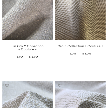
Lin Oro 2 Collection
Oro 3 Collection « Couture »
« Couture »
PLAGE
5,00
€
–
153,00
€
DE
PLAGE
5,00
€
–
153,00
€
PRIX :
DE
5,00€
PRIX :
À
5,00€
153,00€
À
153,00€