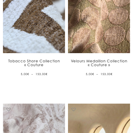
Tobacco Shore Collection
Velours Medaillon Collection
« Couture
« Couture »
PLAGE
PLAGE
5,00
€
–
153,00
€
5,00
€
–
153,00
€
DE
DE
PRIX :
PRIX :
5,00€
5,00€
À
À
153,00€
153,00€